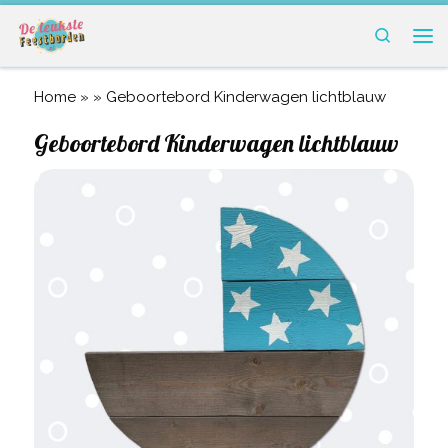
Ga naar inhoud
Search
Me
Home
» »
Geboortebord Kinderwagen lichtblauw
Geboortebord Kinderwagen lichtblauw