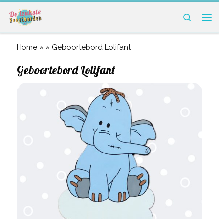
Ga naar inhoud
Search
Me
Home
» »
Geboortebord Lolifant
Geboortebord Lolifant