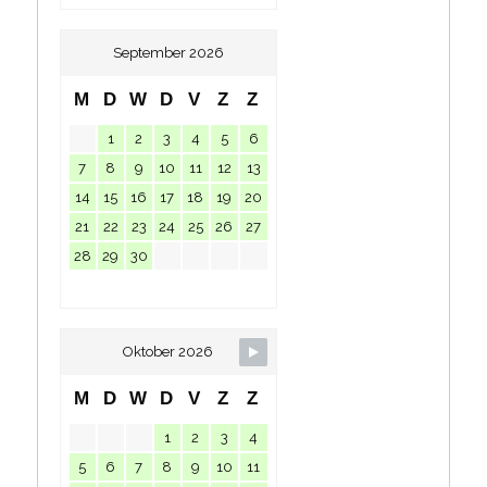
September 2026
M
D
W
D
V
Z
Z
1
2
3
4
5
6
7
8
9
10
11
12
13
14
15
16
17
18
19
20
21
22
23
24
25
26
27
28
29
30
Oktober 2026
M
D
W
D
V
Z
Z
1
2
3
4
5
6
7
8
9
10
11