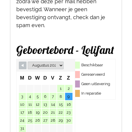
zodra we deze per mail hebben
bevestigd. Wanneer je geen
bevestiging ontvangt, check dan je
spam even.
Geboortebord - Lolifant
Beschikbaar
Gereserveerd
M
D
W
D
V
Z
Z
Geen uitlevering
1
2
In reparatie
3
4
5
6
7
8
9
10
11
12
13
14
15
16
17
18
19
20
21
22
23
24
25
26
27
28
29
30
31