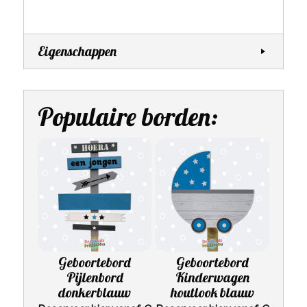
Eigenschappen
Populaire borden:
Geboortebord
Geboortebord
Pijlenbord
Kinderwagen
donkerblauw
houtlook blauw