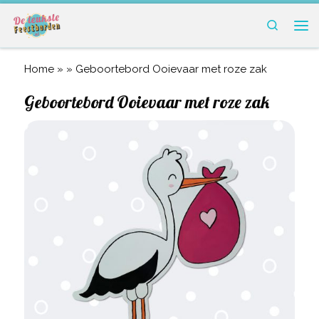
Ga naar inhoud
Search
Me
Home
» »
Geboortebord Ooievaar met roze zak
Geboortebord Ooievaar met roze zak