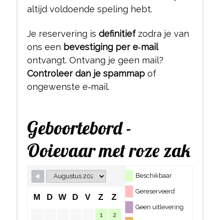
altijd voldoende speling hebt.
Je reservering is
definitief
zodra je van
ons een
bevestiging per e‑mail
ontvangt. Ontvang je geen mail?
Controleer dan je spammap
of
ongewenste e‑mail.
Geboortebord -
Ooievaar met roze zak
Beschikbaar
Gereserveerd
M
D
W
D
V
Z
Z
Geen uitlevering
1
2