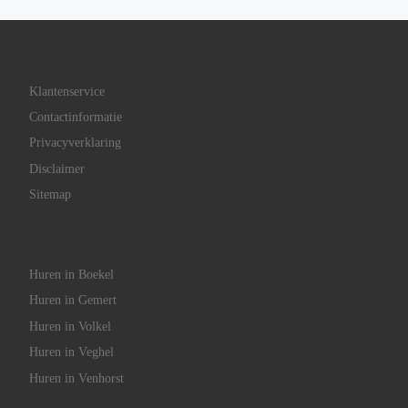
Klantenservice
Contactinformatie
Privacyverklaring
Disclaimer
Sitemap
Huren in Boekel
Huren in Gemert
Huren in Volkel
Huren in Veghel
Huren in Venhorst