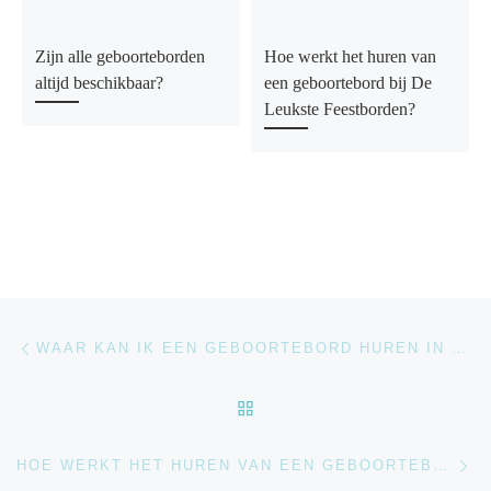
Zijn alle geboorteborden
Hoe werkt het huren van
altijd beschikbaar?
een geboortebord bij De
Leukste Feestborden?
Bericht navigatie
Vorig bericht
WAAR KAN IK EEN GEBOORTEBORD HUREN IN BRABANT?
TERUG NAAR BERICHTEN
Vo
HOE WERKT HET HUREN VAN EEN GEBOORTEBORD BIJ DE LEUKSTE FEESTBORDEN?