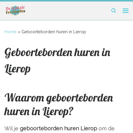
Ga naar inhoud
Search
Me
Home
»
Geboorteborden huren in Lierop
Geboorteborden huren in
Lierop
Waarom geboorteborden
huren in Lierop?
Wil je
geboorteborden huren Lierop
om de