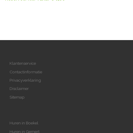
Klantenservice
Contactinformatie
Privacyverklaring
Disclaimer
Sitemap
Huren in Boekel
Huren in Gemert