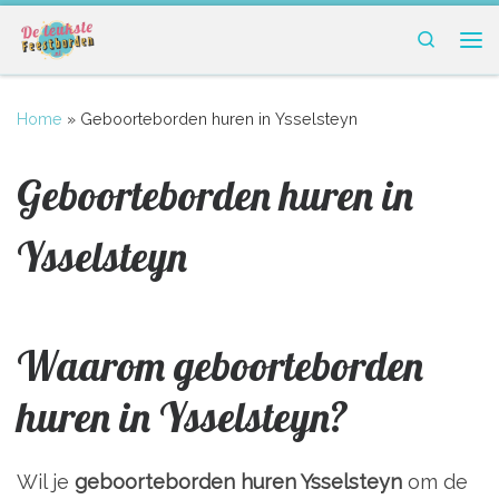
Ga naar inhoud
Search
Me
Home
»
Geboorteborden huren in Ysselsteyn
Geboorteborden huren in
Ysselsteyn
Waarom geboorteborden
huren in Ysselsteyn?
Wil je
geboorteborden huren Ysselsteyn
om de